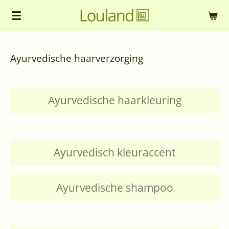
Ga
direct
naar
Ayurvedische haarverzorging
de
hoofdinhoud
Ayurvedische haarkleuring
Ayurvedisch kleuraccent
Ayurvedische shampoo