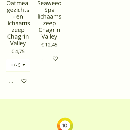
Oatmeal
Seaweed
gezichts
Spa
- en
lichaams
lichaams
zeep
zeep
Chagrin
Chagrin
Valley
Valley
€ 12,45
€ 4,75
Houd mij op de hoogte
Houd mij op de hoogte