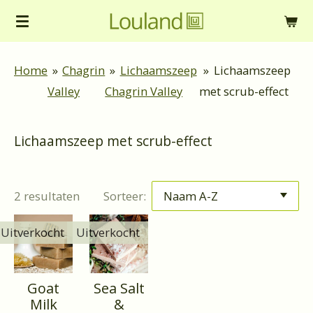
Ga
direct
naar
Home
»
Chagrin
»
Lichaamszeep
»
Lichaamszeep
de
Valley
Chagrin Valley
met scrub-effect
hoofdinhoud
Lichaamszeep met scrub-effect
2 resultaten
Sorteer:
Uitverkocht
Uitverkocht
Goat
Sea Salt
Milk
&