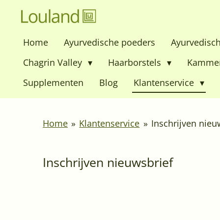
Ga
direct
Home
Ayurvedische poeders
Ayurvedisc
naar
de
Chagrin Valley
Haarborstels
Kamme
hoofdinhoud
Supplementen
Blog
Klantenservice
Home
»
Klantenservice
»
Inschrijven nieu
Inschrijven nieuwsbrief