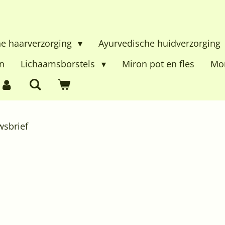
he haarverzorging
Ayurvedische huidverzorging
n
Lichaamsborstels
Miron pot en fles
Mon
wsbrief