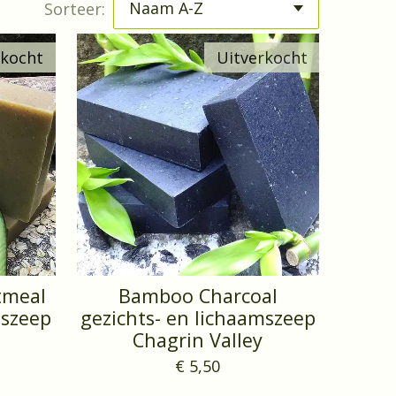
Sorteer:
rkocht
Uitverkocht
tmeal
Bamboo Charcoal
mszeep
gezichts- en lichaamszeep
Chagrin Valley
€ 5,50