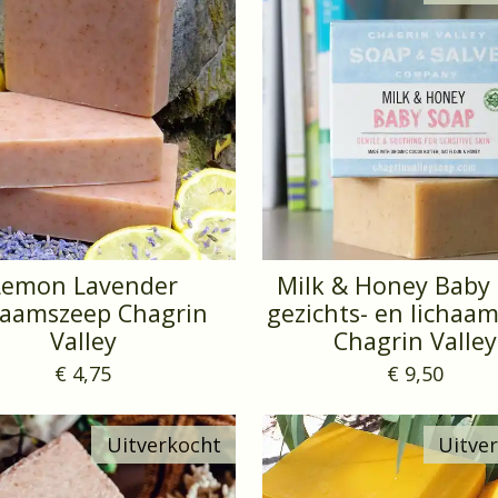
Lemon Lavender
Milk & Honey Baby
haamszeep Chagrin
gezichts- en lichaa
Valley
Chagrin Valley
€ 4,75
€ 9,50
Uitverkocht
Uitve