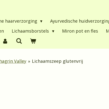
he haarverzorging
Ayurvedische huidverzorgi
en
Lichaamsborstels
Miron pot en fles
M
agrin Valley
»
Lichaamszeep glutenvrij