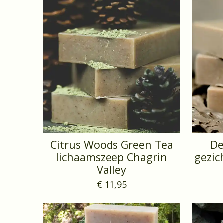
Citrus Woods Green Tea
De
lichaamszeep Chagrin
gezic
Valley
€ 11,95