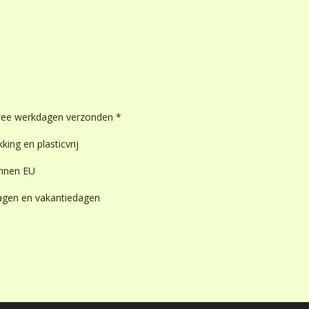
wee werkdagen verzonden *
king en plasticvrij
innen EU
dagen en vakantiedagen