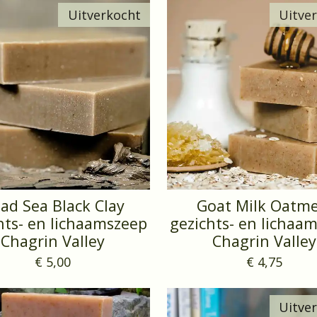
Uitverkocht
Uitve
ad Sea Black Clay
Goat Milk Oatme
hts- en lichaamszeep
gezichts- en lichaa
Chagrin Valley
Chagrin Valley
€ 5,00
€ 4,75
Uitve