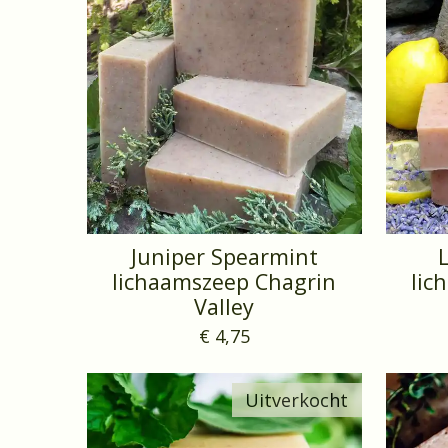
Juniper Spearmint
lichaamszeep Chagrin
lic
Valley
€ 4,75
Uitverkocht