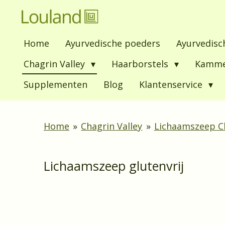
Ga
direct
Home
Ayurvedische poeders
Ayurvedisc
naar
de
Chagrin Valley
Haarborstels
Kamm
hoofdinhoud
Supplementen
Blog
Klantenservice
Home
»
Chagrin Valley
»
Lichaamszeep Ch
Lichaamszeep glutenvrij