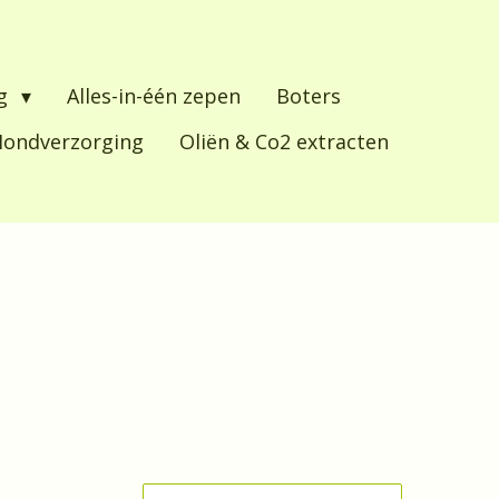
ng
Alles-in-één zepen
Boters
ondverzorging
Oliën & Co2 extracten