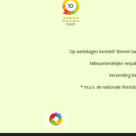
Op werkdagen besteld? Binnen t
Milieuvriendelijke verpak
Verzending b
* m.u.v. de nationale feest
JouwWeb