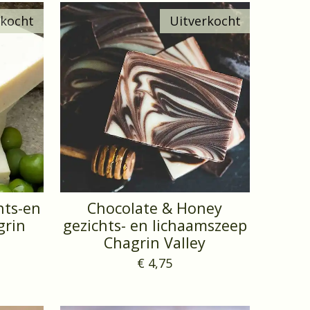
rkocht
Uitverkocht
hts-en
Chocolate & Honey
grin
gezichts- en lichaamszeep
Chagrin Valley
€ 4,75