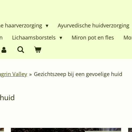
he haarverzorging
Ayurvedische huidverzorging
n
Lichaamsborstels
Miron pot en fles
Mon
grin Valley
»
Gezichtszeep bij een gevoelige huid
 huid