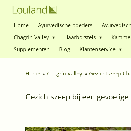
Ga
direct
Home
Ayurvedische poeders
Ayurvedisc
naar
de
Chagrin Valley
Haarborstels
Kamme
hoofdinhoud
Supplementen
Blog
Klantenservice
Home
»
Chagrin Valley
»
Gezichtszeep Cha
Gezichtszeep bij een gevoelige