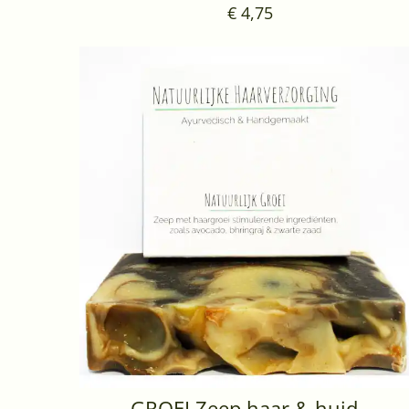
€ 4,75
GROEI Zeep haar & huid -