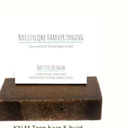
KALM Zeep haar & huid -