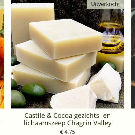
Uitverkocht
Castile & Cocoa gezichts- en
n
lichaamszeep Chagrin Valley
€ 4,75