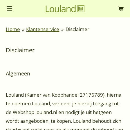
Ga
direct
naar
Home
»
Klantenservice
»
Disclaimer
de
hoofdinhoud
Disclaimer
Algemeen
Louland (Kamer van Koophandel 27176789), hierna
te noemen Louland, verleent je hierbij toegang tot
de Webshop louland.nl en nodigt je uit hetgeen
wordt aangeboden, te kopen. Louland behoudt zich
daarbij het recht voor op elk moment de inhoud aan