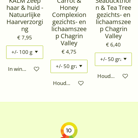
KALM Zeep
Carrot &
Seabuckthor
haar & huid -
Honey
n & Tea Tree
Natuurlijke
Complexion
gezichts- en
Haarverzorgi
gezichts- en
lichaamszee
ng
lichaamszee
p Chagrin
p Chagrin
Valley
€ 7,95
Valley
€ 6,40
€ 4,75
In winkelwagen
Houd mij op de 
Houd mij op de hoogte