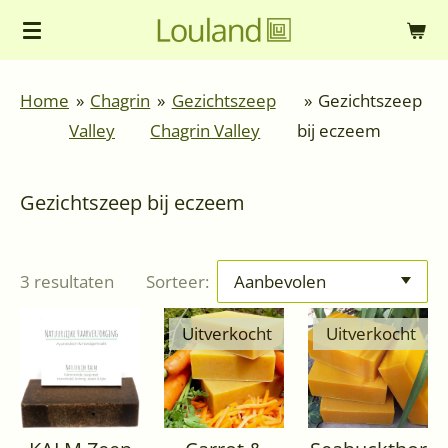
Ga
direct
naar
Home
»
Chagrin
»
Gezichtszeep
»
Gezichtszeep
de
Valley
Chagrin Valley
bij eczeem
hoofdinhoud
Gezichtszeep bij eczeem
3 resultaten
Sorteer:
Uitverkocht
Uitverkocht