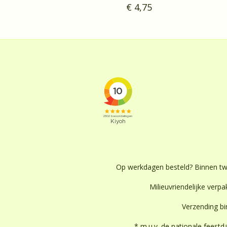
€ 4,75
Op werkdagen besteld? Binnen t
Milieuvriendelijke verpak
Verzending b
* m.u.v. de nationale feest