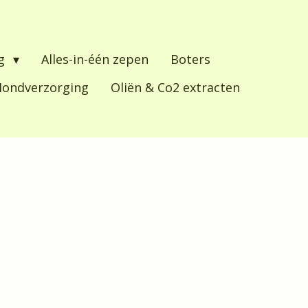
ng
Alles-in-één zepen
Boters
ondverzorging
Oliën & Co2 extracten