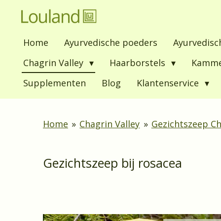
Ga
direct
Home
Ayurvedische poeders
Ayurvedisc
naar
de
Chagrin Valley
Haarborstels
Kamm
hoofdinhoud
Supplementen
Blog
Klantenservice
Home
»
Chagrin Valley
»
Gezichtszeep Ch
Gezichtszeep bij rosacea