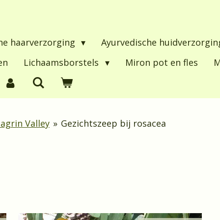
he haarverzorging
Ayurvedische huidverzorgi
en
Lichaamsborstels
Miron pot en fles
M
agrin Valley
»
Gezichtszeep bij rosacea