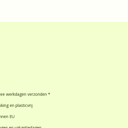
wee werkdagen verzonden *
king en plasticvrij
innen EU
dagen en vakantiedagen