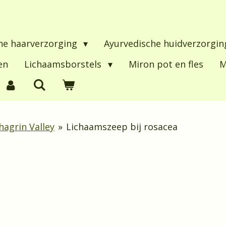
he haarverzorging
Ayurvedische huidverzorgi
en
Lichaamsborstels
Miron pot en fles
M
agrin Valley
»
Lichaamszeep bij rosacea