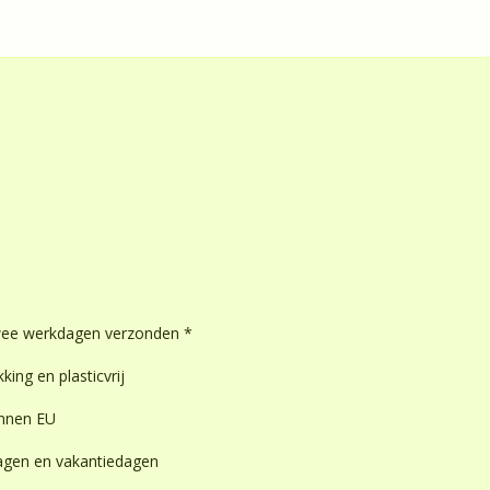
wee werkdagen verzonden *
king en plasticvrij
innen EU
dagen en vakantiedagen