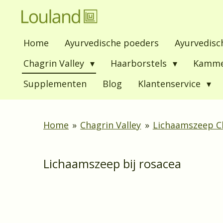
Ga
direct
Home
Ayurvedische poeders
Ayurvedisc
naar
de
Chagrin Valley
Haarborstels
Kamm
hoofdinhoud
Supplementen
Blog
Klantenservice
Home
»
Chagrin Valley
»
Lichaamszeep Ch
Lichaamszeep bij rosacea