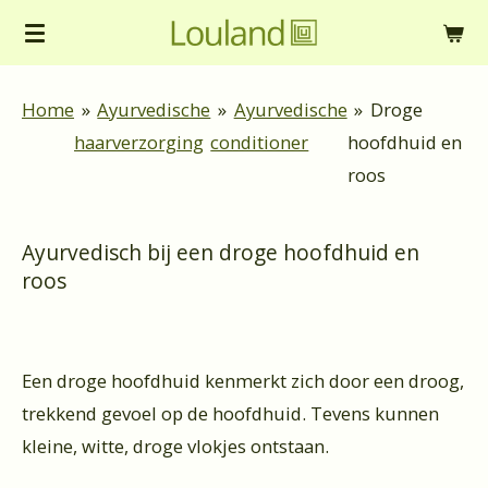
Ga
direct
naar
Home
»
Ayurvedische
»
Ayurvedische
»
Droge
de
haarverzorging
conditioner
hoofdhuid en
hoofdinhoud
roos
Ayurvedisch bij een droge hoofdhuid en
roos
Een droge hoofdhuid kenmerkt zich door een droog,
trekkend gevoel op de hoofdhuid. Tevens kunnen
kleine, witte, droge vlokjes ontstaan.