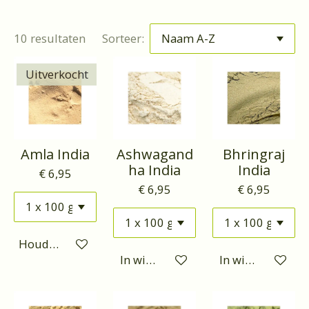
10 resultaten
Sorteer:
Uitverkocht
Amla India
Ashwagand
Bhringraj
ha India
India
€ 6,95
€ 6,95
€ 6,95
Houd mij op de hoogte
In winkelwagen
In winkelwagen