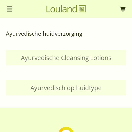
Ga
direct
naar
Ayurvedische huidverzorging
de
hoofdinhoud
Ayurvedische Cleansing Lotions
Ayurvedisch op huidtype