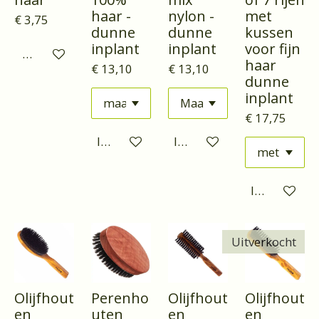
haar -
nylon -
met
€ 3,75
dunne
dunne
kussen
inplant
inplant
voor fijn
Houd mij op de hoogte
haar
€ 13,10
€ 13,10
dunne
inplant
€ 17,75
In winkelwagen
In winkelwagen
In winkelwa
Uitverkocht
Olijfhout
Perenho
Olijfhout
Olijfhout
en
uten
en
en