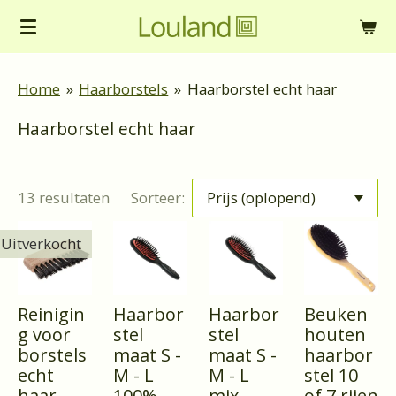
Ga
direct
naar
Home
»
Haarborstels
»
Haarborstel echt haar
de
Haarborstel echt haar
hoofdinhoud
13 resultaten
Sorteer:
Uitverkocht
Reinigin
Haarbor
Haarbor
Beuken
g voor
stel
stel
houten
borstels
maat S -
maat S -
haarbor
echt
M - L
M - L
stel 10
haar
100%
mix
of 7 rijen