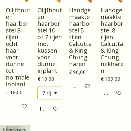
Olijfhout
Olijfhout
Handge
Handge
en
en
maakte
maakte
haarbor
haarbor
haarbor
haarbor
stel 8
stel 10
stel 5
stel 8
rijen
of 7 rijen
rijen
rijen
echt
met
Calcutta
Calcutta
haar
kussen
& King
& King
voor
voor
Chung
Chung
dunne
dunne
haren
nekhare
tot
inplant
n
€ 90,00
normale
€ 19,00
€ 109,00
inplant
Houd mij op de hoogte
€ 18,00
Houd mij o
Houd mij op de hoogte
In winkelwagen
Uitverkocht