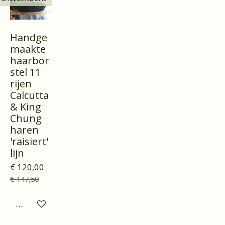
Handge
maakte
haarbor
stel 11
rijen
Calcutta
& King
Chung
haren
'raisiert'
lijn
€ 120,00
€ 147,50
Houd mij op de hoogte