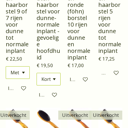
haarbor
haarbor
ronde
haarbor
stel 9 of
stel voor
(föhn)
stel 5
7 rijen
dunne-
borstel
rijen
voor
normale
10 rijen
voor
dunne
inplant -
voor
dunne
tot
gevoelig
dunne
tot
normale
e
en
normale
inplant
hoofdhu
normale
inplant
id
inplant
€ 22,50
€ 17,25
€ 19,50
€ 17,00
Houd mij o
In winkelwagen
In winkelwagen
In winkelwagen
Uitverkocht
Uitverkocht
Uitverkocht