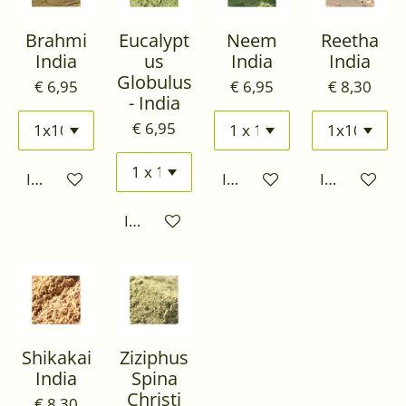
Brahmi
Eucalypt
Neem
Reetha
India
us
India
India
Globulus
€ 6,95
€ 6,95
€ 8,30
- India
€ 6,95
In winkelwagen
In winkelwagen
In winkelwa
In winkelwagen
Shikakai
Ziziphus
India
Spina
Christi
€ 8,30