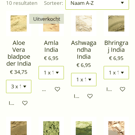
10 resultaten
Sorteer:
Uitverkocht
Aloe
Amla
Ashwaga
Bhringra
Vera
India
ndha
j India
bladpoe
India
€ 6,95
€ 6,95
der India
€ 6,95
€ 34,75
Houd mij op de hoogte
In winkelwa
In winkelwagen
In winkelwagen