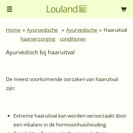
Ga
direct
naar
Home
»
Ayurvedische
»
Ayurvedische
»
Haaruitval
de
haarverzorging
conditioner
hoofdinhoud
Ayurvedisch bij haaruitval
De meest voorkomende oorzaken van haaruitval
zijn:
Extreme haaruitval kan worden veroorzaakt door
een inbalans in de hormoonhuishouding