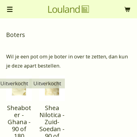
Ga
direct
naar
Boters
de
hoofdinhoud
Wil je een pot om je boter in over te zetten, dan kun
je deze apart bestellen.
Uitverkocht
Uitverkocht
Sheabot
Shea
er -
Nilotica -
Ghana -
Zuid-
90 of
Soedan -
180
90 of