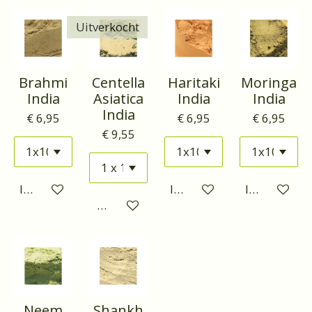
Uitverkocht
Brahmi
Centella
Haritaki
Moringa
India
Asiatica
India
India
India
€ 6,95
€ 6,95
€ 6,95
€ 9,55
In winkelwagen
In winkelwagen
In winkelwa
Houd mij op de hoogte
Neem
Shankh