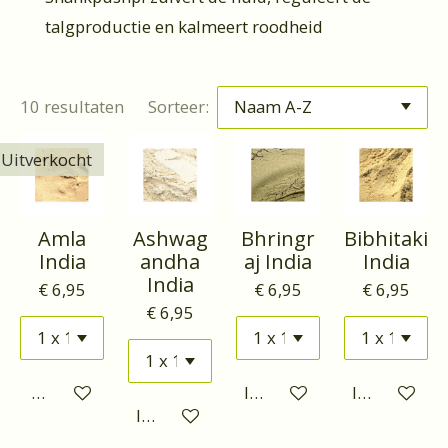
talgproductie en kalmeert roodheid
10 resultaten
Sorteer:
Uitverkocht
Amla
Ashwag
Bhringr
Bibhitaki
India
andha
aj India
India
India
€ 6,95
€ 6,95
€ 6,95
€ 6,95
Houd mij op de hoogte
In winkelwagen
In winkelwa
In winkelwagen