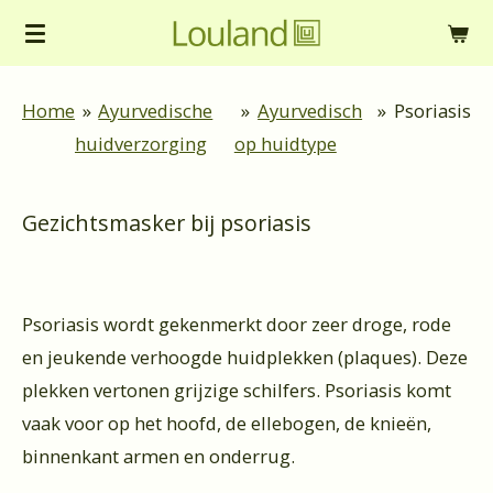
Ga
direct
naar
Home
»
Ayurvedische
»
Ayurvedisch
»
Psoriasis
de
huidverzorging
op huidtype
hoofdinhoud
Gezichtsmasker bij psoriasis
Psoriasis wordt gekenmerkt door zeer droge, rode
en jeukende verhoogde huidplekken (plaques). Deze
plekken vertonen grijzige schilfers. Psoriasis komt
vaak voor op het hoofd, de ellebogen, de knieën,
binnenkant armen en onderrug.