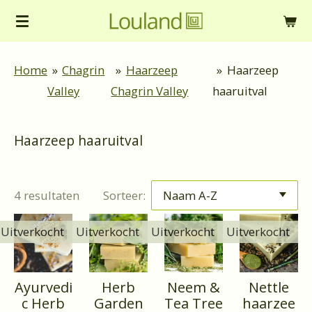
Ga
direct
naar
Home
»
Chagrin
»
Haarzeep
»
Haarzeep
de
Valley
Chagrin Valley
haaruitval
hoofdinhoud
Haarzeep haaruitval
4 resultaten
Sorteer:
Uitverkocht
Uitverkocht
Uitverkocht
Uitverkocht
Ayurvedi
Herb
Neem &
Nettle
c Herb
Garden
Tea Tree
haarzee