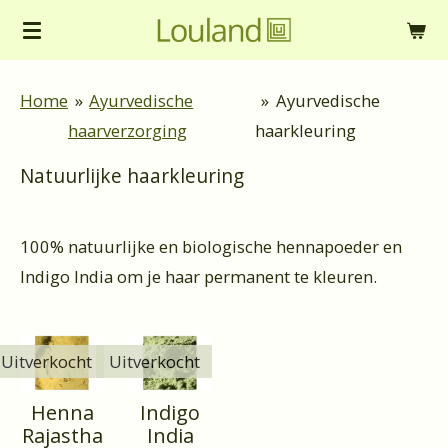
Ga
direct
naar
Home
»
Ayurvedische
»
Ayurvedische
de
haarverzorging
haarkleuring
hoofdinhoud
Natuurlijke haarkleuring
100% natuurlijke en biologische hennapoeder en
Indigo India om je haar permanent te kleuren.
Uitverkocht
Uitverkocht
Henna
Indigo
Rajastha
India