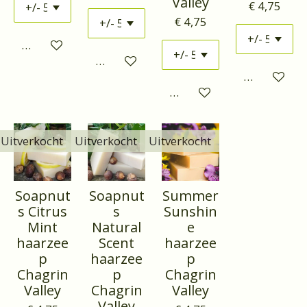
Valley
€ 4,75
€ 4,75
Houd mij op de hoogte
Houd mij op de hoogte
Houd mij o
Houd mij op de hoogte
Uitverkocht
Uitverkocht
Uitverkocht
Soapnut
Soapnut
Summer
s Citrus
s
Sunshin
Mint
Natural
e
haarzee
Scent
haarzee
p
haarzee
p
Chagrin
p
Chagrin
Valley
Chagrin
Valley
Valley