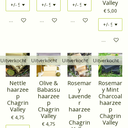
Valley
€ 5,00
Houd mij op de hoogte
Houd mij op de hoogte
Houd mij op de hoogte
Houd mij o
Uitverkocht
Uitverkocht
Uitverkocht
Uitverkocht
Nettle
Olive &
Rosemar
Rosemar
haarzee
Babassu
y
y Mint
p
haarzee
Lavende
Charcoal
Chagrin
p
r
haarzee
Valley
Chagrin
haarzee
p
Valley
p
Chagrin
€ 4,75
Chagrin
Valley
€ 4,75