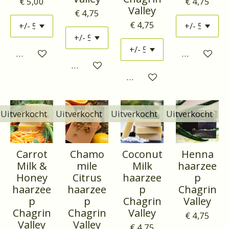
€ 5,00
€ 4,75
Valley
€ 4,75
€ 4,75
Houd mij op de hoogte
Houd mij o
Houd mij op de hoogte
Houd mij op de hoogte
Uitverkocht
Uitverkocht
Uitverkocht
Uitverkocht
Carrot
Chamo
Coconut
Henna
Milk &
mile
Milk
haarzee
Honey
Citrus
haarzee
p
haarzee
haarzee
p
Chagrin
p
p
Chagrin
Valley
Chagrin
Chagrin
Valley
€ 4,75
Valley
Valley
€ 4,75