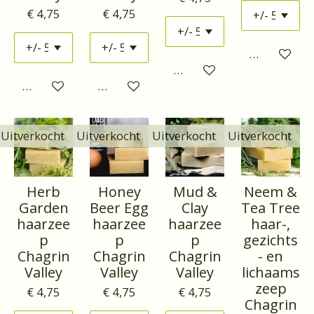
€ 4,75
€ 4,75
Houd mij o
Houd mij op de hoogte
Houd mij op de hoogte
Houd mij op de hoogte
Uitverkocht
Uitverkocht
Uitverkocht
Uitverkocht
Herb
Honey
Mud &
Neem &
Garden
Beer Egg
Clay
Tea Tree
haarzee
haarzee
haarzee
haar-,
p
p
p
gezichts
Chagrin
Chagrin
Chagrin
- en
Valley
Valley
Valley
lichaams
zeep
€ 4,75
€ 4,75
€ 4,75
Chagrin