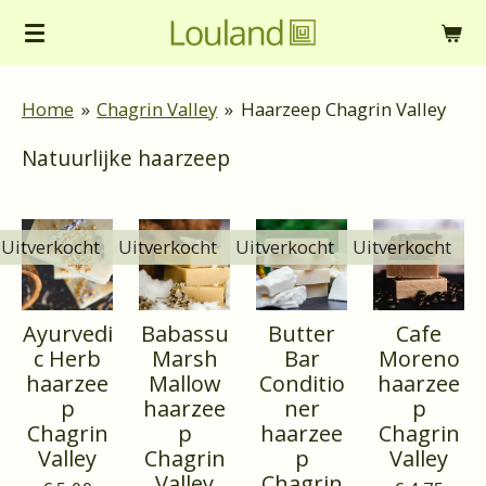
Ga
direct
naar
Home
»
Chagrin Valley
»
Haarzeep Chagrin Valley
de
Natuurlijke haarzeep
hoofdinhoud
Uitverkocht
Uitverkocht
Uitverkocht
Uitverkocht
Ayurvedi
Babassu
Butter
Cafe
c Herb
Marsh
Bar
Moreno
haarzee
Mallow
Conditio
haarzee
p
haarzee
ner
p
Chagrin
p
haarzee
Chagrin
Valley
Chagrin
p
Valley
Valley
Chagrin