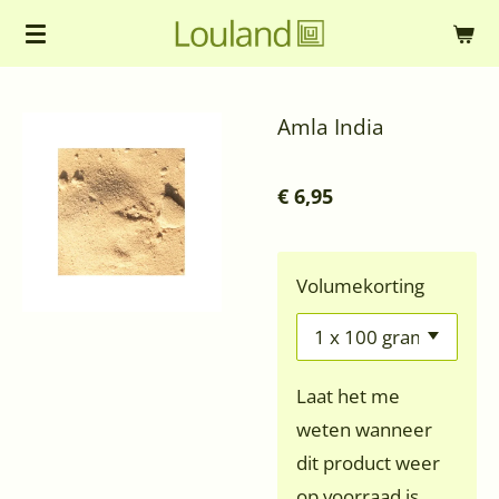
Ga
direct
naar
Amla India
de
hoofdinhoud
€ 6,95
Volumekorting
Laat het me
weten wanneer
dit product weer
op voorraad is.