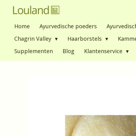
Ga
direct
Home
Ayurvedische poeders
Ayurvedisc
naar
de
Chagrin Valley
Haarborstels
Kamm
hoofdinhoud
Supplementen
Blog
Klantenservice