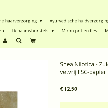
he haarverzorging
Ayurvedische huidverzorgi
en
Lichaamsborstels
Miron pot en fles
M
Shea Nilotica - Zu
vetvrij FSC-papier
€ 12,50