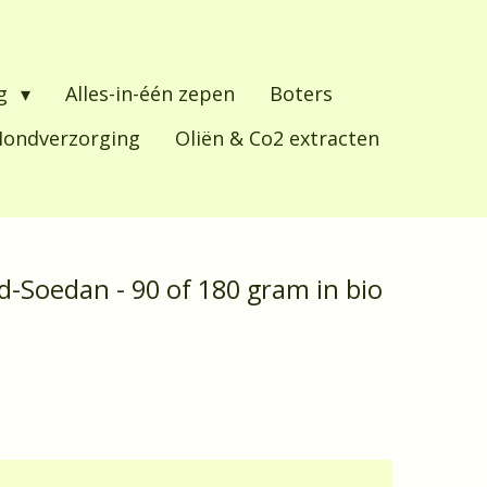
ng
Alles-in-één zepen
Boters
ondverzorging
Oliën & Co2 extracten
id-Soedan - 90 of 180 gram in bio