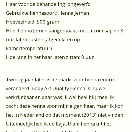
Haar voor de behandeling: ongeverfd
Gebruikte hennasoort: Henna Jemen
Hoeveelheid: 500 gram
Hoe: henna Jemen aangemaakt met citroensap en 8
uur laten rusten (afgedekt en op
kamertemperatuur)
Hoe lang in het haar laten zitten: 8 uur
Twintig jaar later is de markt voor henna enorm
veranderd: Body Art Quality Henna is nu wel
verkrijgbaar en daar was ik wel heel blij mee. Ik
zocht deze henna voor mijn eigen haar, maar ik kon
het in Nederland op dat moment (2013) niet vinden.
Uiteindelijk heb ik de Rajasthani henna uit het