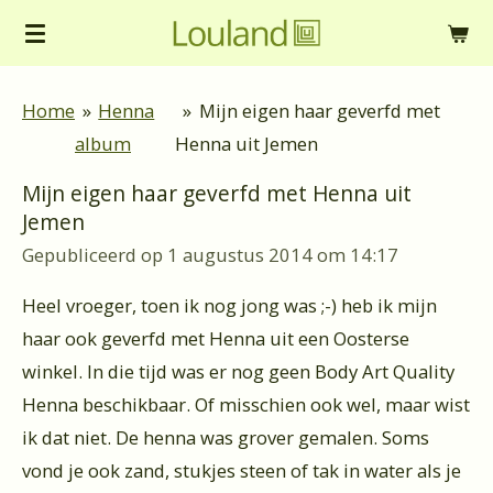
Ga
direct
naar
Home
»
Henna
»
Mijn eigen haar geverfd met
de
album
Henna uit Jemen
hoofdinhoud
Mijn eigen haar geverfd met Henna uit
Jemen
Gepubliceerd op 1 augustus 2014 om 14:17
Heel vroeger, toen ik nog jong was ;-) heb ik mijn
haar ook geverfd met Henna uit een Oosterse
winkel. In die tijd was er nog geen Body Art Quality
Henna beschikbaar. Of misschien ook wel, maar wist
ik dat niet. De henna was grover gemalen. Soms
vond je ook zand, stukjes steen of tak in water als je