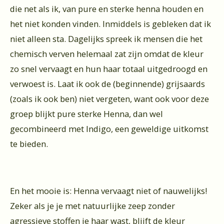
die net als ik, van pure en sterke henna houden en
het niet konden vinden. Inmiddels is gebleken dat ik
niet alleen sta. Dagelijks spreek ik mensen die het
chemisch verven helemaal zat zijn omdat de kleur
zo snel vervaagt en hun haar totaal uitgedroogd en
verwoest is. Laat ik ook de (beginnende) grijsaards
(zoals ik ook ben) niet vergeten, want ook voor deze
groep blijkt pure sterke Henna, dan wel
gecombineerd met Indigo, een geweldige uitkomst
te bieden.
En het mooie is: Henna vervaagt niet of nauwelijks!
Zeker als je je met natuurlijke zeep zonder
agressieve stoffen je haar wast, blijft de kleur