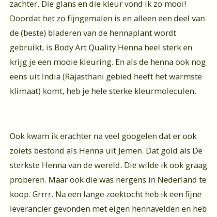
zachter. Die glans en die kleur vond ik zo mooi!
Doordat het zo fijngemalen is en alleen een deel van
de (beste) bladeren van de hennaplant wordt
gebruikt, is Body Art Quality Henna heel sterk en
krijg je een mooie kleuring. En als de henna ook nog
eens uit India (Rajasthani gebied heeft het warmste
klimaat) komt, heb je hele sterke kleurmoleculen.
Ook kwam ik erachter na veel googelen dat er ook
zoiets bestond als Henna uit Jemen. Dat gold als De
sterkste Henna van de wereld. Die wilde ik ook graag
proberen. Maar ook die was nergens in Nederland te
koop. Grrrr. Na een lange zoektocht heb ik een fijne
leverancier gevonden met eigen hennavelden en heb