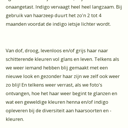
onaangetast. Indigo vervaagt heel heel langzaam. Bij
gebruik van haarzeep duurt het zo'n 2 tot 4
maanden voordat de indigo ietsje lichter wordt.
Van dof, droog, levenloos en/of grijs haar naar
schitterende kleuren vol glans en leven. Telkens als
we weer iemand hebben blij gemaakt met een
nieuwe look en gezonder haar zijn we zelf ook weer
zo blij! En telkens weer verrast, als we foto's
ontvangen, hoe het haar weer begint te glanzen en
wat een geweldige kleuren henna en/of indigo
opleveren bij de diversiteit aan haarsoorten en -
kleuren.