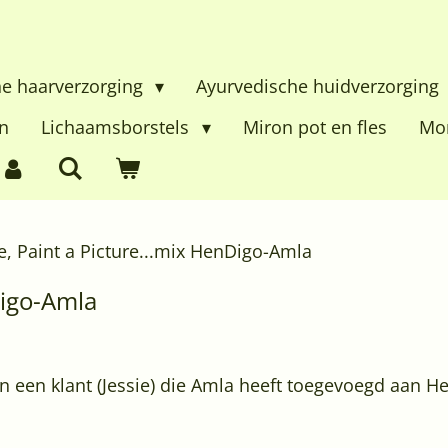
he haarverzorging
Ayurvedische huidverzorging
n
Lichaamsborstels
Miron pot en fles
Mon
ie, Paint a Picture...mix HenDigo-Amla
Digo-Amla
an een klant (Jessie) die Amla heeft toegevoegd aan H