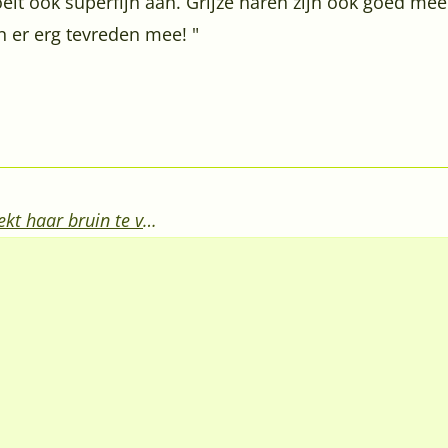
elt ook superfijn aan. Grijze haren zijn ook goed mee
n er erg tevreden mee! "
Henna, Indigo en Amla om geverfd en gebleekt haar bruin te verven