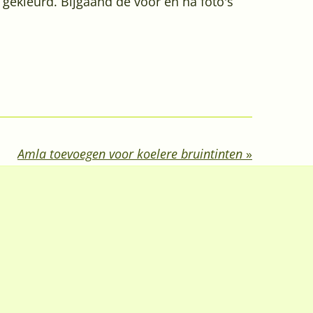
 gekleurd. Bijgaand de voor en na foto's
Amla toevoegen voor koelere bruintinten
»