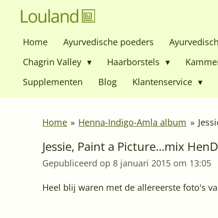
Ga
direct
Home
Ayurvedische poeders
Ayurvedisc
naar
de
Chagrin Valley
Haarborstels
Kamme
hoofdinhoud
Supplementen
Blog
Klantenservice
Home
»
Henna-Indigo-Amla album
»
Jess
Jessie, Paint a Picture...mix Hen
Gepubliceerd op 8 januari 2015 om 13:05
Heel blij waren met de allereerste foto's v