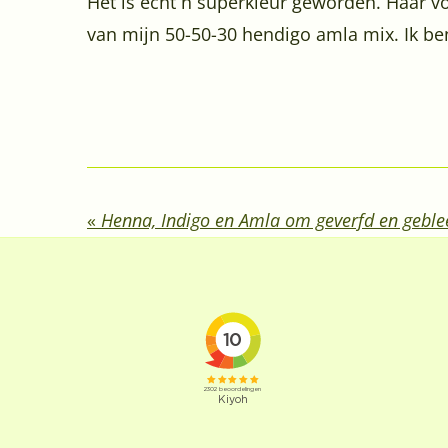
Het is echt n superkleur geworden. Haar vo
van mijn 50-50-30 hendigo amla mix. Ik be
«