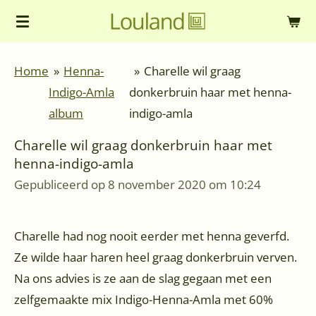
Ga
direct
naar
Home
»
Henna-
»
Charelle wil graag
de
Indigo-Amla
donkerbruin haar met henna-
hoofdinhoud
album
indigo-amla
Charelle wil graag donkerbruin haar met
henna-indigo-amla
Gepubliceerd op 8 november 2020 om 10:24
Charelle had nog nooit eerder met henna geverfd.
Ze wilde haar haren heel graag donkerbruin verven.
Na ons advies is ze aan de slag gegaan met een
zelfgemaakte mix Indigo-Henna-Amla met 60%