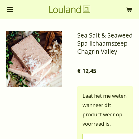
Ga
direct
naar
Sea Salt & Seaweed
de
Spa lichaamszeep
hoofdinhoud
Chagrin Valley
€ 12,45
Laat het me weten
wanneer dit
product weer op
voorraad is.