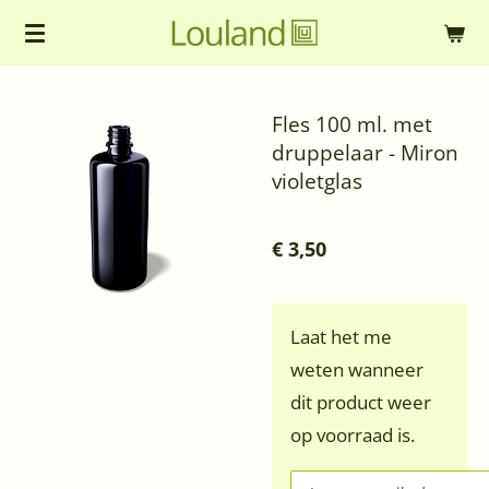
Ga
direct
naar
Fles 100 ml. met
de
druppelaar - Miron
hoofdinhoud
violetglas
€ 3,50
Laat het me
weten wanneer
dit product weer
op voorraad is.