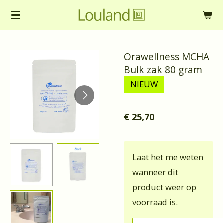
Ga
direct
naar
Orawellness MCHA
de
Bulk zak 80 gram
hoofdinhoud
NIEUW
€ 25,70
Laat het me weten
wanneer dit
product weer op
voorraad is.