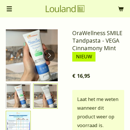
Ga
direct
naar
OraWellness SMILE
de
Tandpasta - VEGA
hoofdinhoud
Cinnamony Mint
NIEUW
€ 16,95
Laat het me weten
wanneer dit
product weer op
voorraad is.