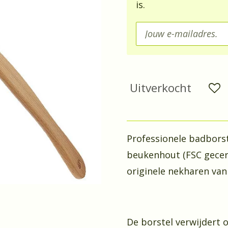
is.
Uitverkocht
Professionele badbors
beukenhout (FSC gecert
originele nekharen van 
De borstel verwijdert o