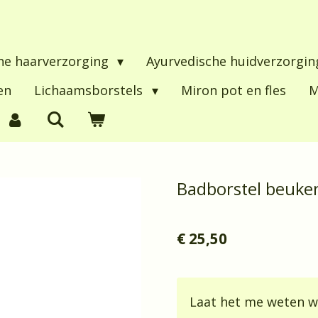
he haarverzorging
Ayurvedische huidverzorgi
en
Lichaamsborstels
Miron pot en fles
M
Badborstel beuke
€ 25,50
Laat het me weten w