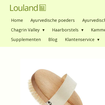
Ga
direct
Home
Ayurvedische poeders
Ayurvedisc
naar
de
Chagrin Valley
Haarborstels
Kamm
hoofdinhoud
Supplementen
Blog
Klantenservice