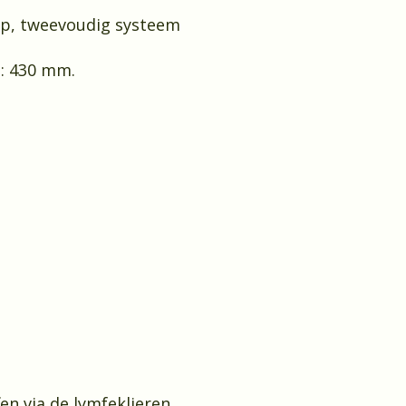
op, tweevoudig systeem
l: 430 mm.
fen via de lymfeklieren