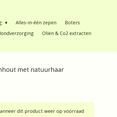
ng
Alles-in-één zepen
Boters
ondverzorging
Oliën & Co2 extracten
nhout met natuurhaar
anneer dit product weer op voorraad