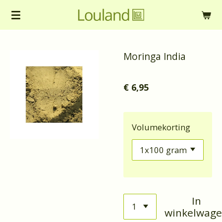
Ga
direct
naar
Moringa India
de
hoofdinhoud
€ 6,95
Volumekorting
In
winkelwag