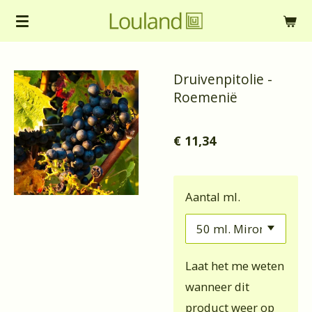
Ga
direct
naar
Druivenpitolie -
de
Roemenië
hoofdinhoud
€ 11,34
Aantal ml.
Laat het me weten
wanneer dit
product weer op