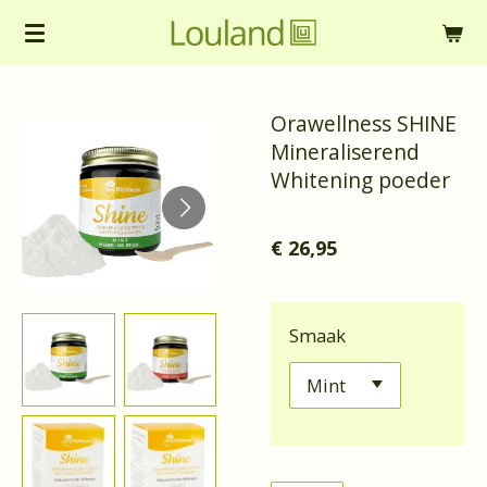
Ga
direct
naar
Orawellness SHINE
de
Mineraliserend
hoofdinhoud
Whitening poeder
€ 26,95
Smaak