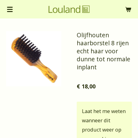
Ga
direct
naar
Olijfhouten
de
haarborstel 8 rijen
hoofdinhoud
echt haar voor
dunne tot normale
inplant
€ 18,00
Laat het me weten
wanneer dit
product weer op