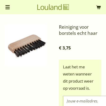
Ga
direct
naar
Reiniging voor
de
borstels echt haar
hoofdinhoud
€ 3,75
Laat het me
weten wanneer
dit product weer
op voorraad is.