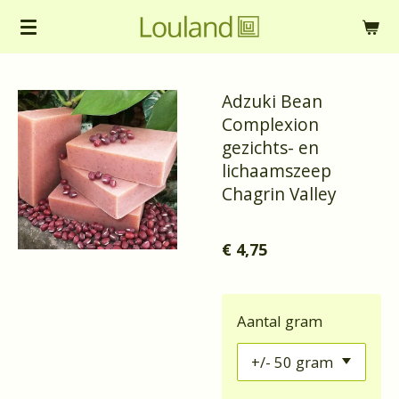
Ga
direct
naar
Adzuki Bean
de
Complexion
hoofdinhoud
gezichts- en
lichaamszeep
Chagrin Valley
€ 4,75
Aantal gram