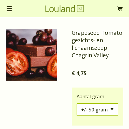
Ga
direct
naar
Grapeseed Tomato
de
gezichts- en
hoofdinhoud
lichaamszeep
Chagrin Valley
€ 4,75
Aantal gram