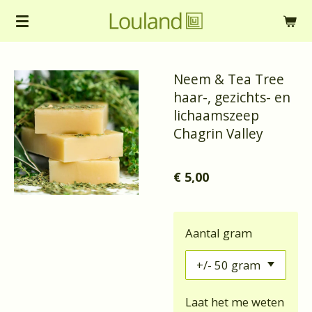
Ga
direct
naar
Neem & Tea Tree
de
haar-, gezichts- en
hoofdinhoud
lichaamszeep
Chagrin Valley
€ 5,00
Aantal gram
Laat het me weten