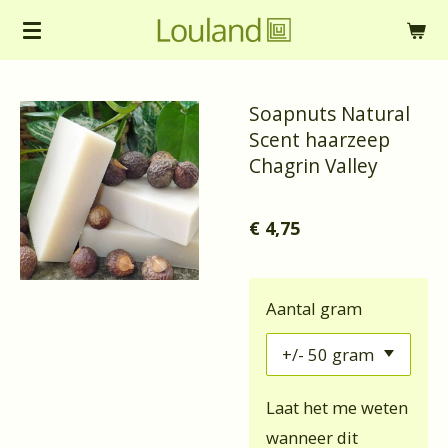
Ga
direct
naar
Soapnuts Natural
de
Scent haarzeep
hoofdinhoud
Chagrin Valley
€ 4,75
Aantal gram
Laat het me weten
wanneer dit