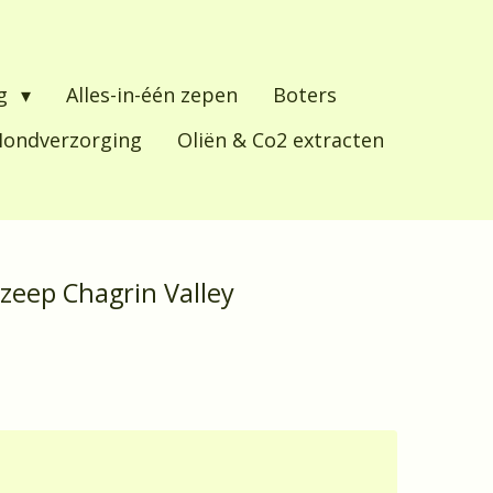
ng
Alles-in-één zepen
Boters
ondverzorging
Oliën & Co2 extracten
zeep Chagrin Valley