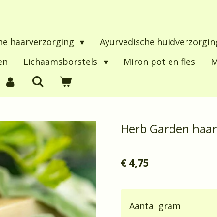
he haarverzorging
Ayurvedische huidverzorgi
en
Lichaamsborstels
Miron pot en fles
M
Herb Garden haar
€ 4,75
Aantal gram