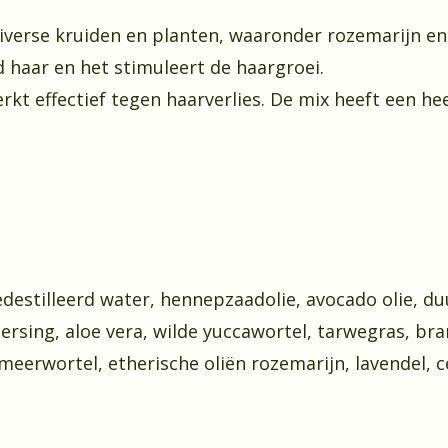
diverse kruiden en planten, waaronder rozemarijn en
d haar en het stimuleert de haargroei.
rkt effectief tegen haarverlies. De mix heeft een he
gedestilleerd water, hennepzaadolie, avocado olie, 
persing, aloe vera, wilde yuccawortel, tarwegras, bra
meerwortel, etherische oliën rozemarijn, lavendel, ce