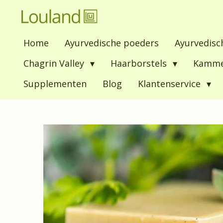
Ga
direct
Home
Ayurvedische poeders
Ayurvedisc
naar
de
Chagrin Valley
Haarborstels
Kamm
hoofdinhoud
Supplementen
Blog
Klantenservice