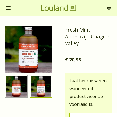
Ga
direct
naar
Fresh Mint
de
Appelazijn Chagrin
hoofdinhoud
Valley
€ 20,95
Laat het me weten
wanneer dit
product weer op
voorraad is.