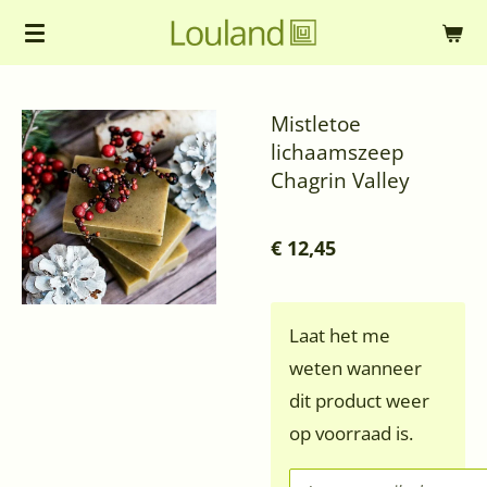
Ga
direct
naar
Mistletoe
de
lichaamszeep
hoofdinhoud
Chagrin Valley
€ 12,45
Laat het me
weten wanneer
dit product weer
op voorraad is.