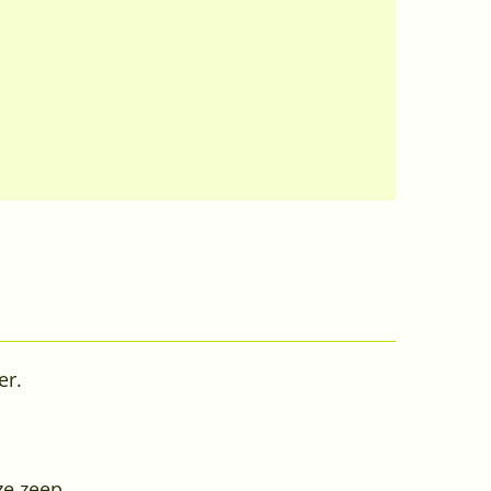
er.
ze zeep.