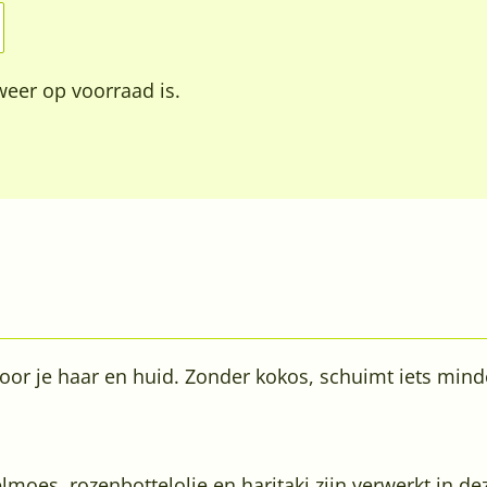
eer op voorraad is.
oor je haar en huid. Zonder kokos, schuimt iets mind
moes, rozenbottelolie en haritaki zijn verwerkt in de