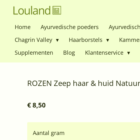
Ga
direct
Home
Ayurvedische poeders
Ayurvedisc
naar
de
Chagrin Valley
Haarborstels
Kamme
hoofdinhoud
Supplementen
Blog
Klantenservice
ROZEN Zeep haar & huid Natuurl
€ 8,50
Aantal gram