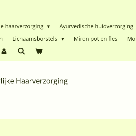
he haarverzorging
Ayurvedische huidverzorging
n
Lichaamsborstels
Miron pot en fles
Mon
ijke Haarverzorging