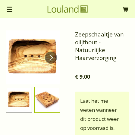
Ga
direct
naar
Zeepschaaltje van
de
olijfhout -
hoofdinhoud
Natuurlijke
Haarverzorging
€ 9,00
Laat het me
weten wanneer
dit product weer
op voorraad is.