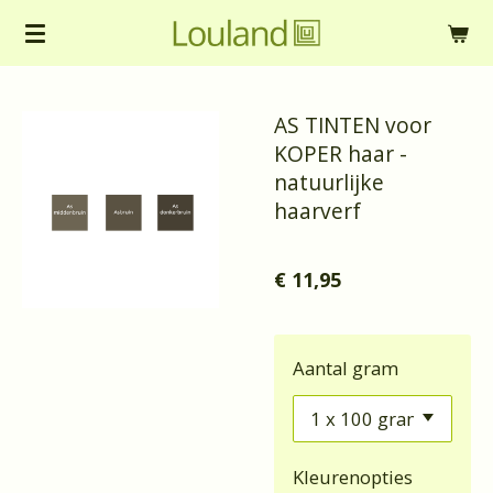
Ga
direct
naar
AS TINTEN voor
de
KOPER haar -
hoofdinhoud
natuurlijke
haarverf
€ 11,95
Aantal gram
Kleurenopties