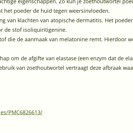
chtige eigenschappen. Zo kun je zoethoutwortel po
t het poeder de huid tegen weersinvloeden.
ing van klachten van atopische dermatitis. Het poede
de stof isoliquiritigenine.
stof die de aanmaak van melatonine remt. Hierdoor w
hap om de afgifte van elastase (een enzym dat de ela
ebruik van zoethoutwortel vertraagt deze afbraak waard
cles/PMC6826613/