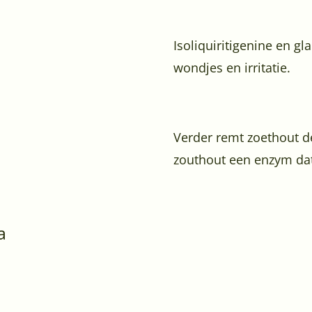
Isoliquiritigenine en g
wondjes en irritatie.
Verder remt zoethout d
zouthout een enzym dat 
a