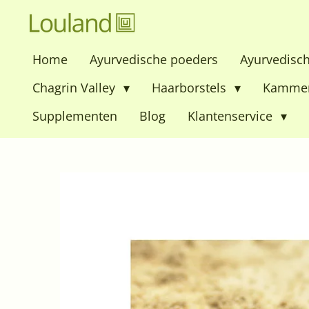
Ga
direct
Home
Ayurvedische poeders
Ayurvedisc
naar
de
Chagrin Valley
Haarborstels
Kamme
hoofdinhoud
Supplementen
Blog
Klantenservice