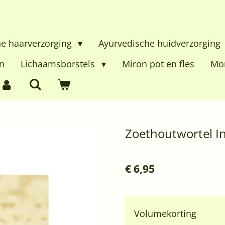
he haarverzorging
Ayurvedische huidverzorging
n
Lichaamsborstels
Miron pot en fles
Mon
Zoethoutwortel I
€ 6,95
Volumekorting