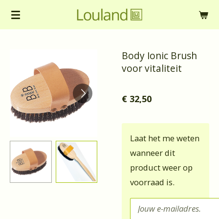
Ga
direct
naar
Body Ionic Brush
de
voor vitaliteit
hoofdinhoud
€ 32,50
Laat het me weten
wanneer dit
product weer op
voorraad is.