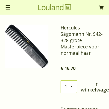
Ga
direct
naar
Hercules
de
Sägemann Nr. 942-
hoofdinhoud
328 grote
Masterpiece voor
normaal haar
€ 16,70
In
winkelwag
De grote uitvoering